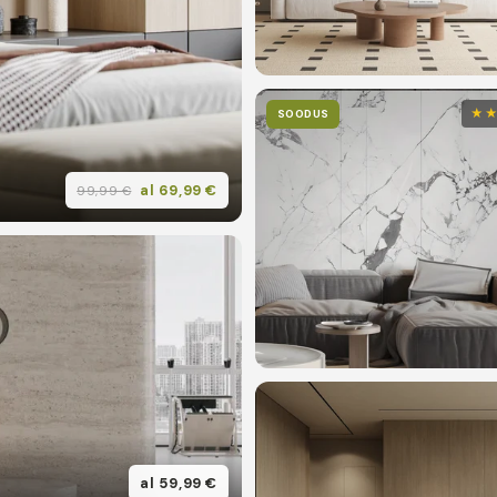
★
SOODUS
al 69,99 €
99,99 €
al 59,99 €