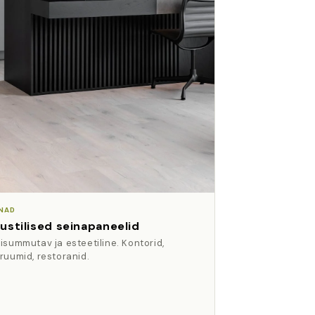
INAD
ustilised seinapaneelid
isummutav ja esteetiline. Kontorid,
ruumid, restoranid.