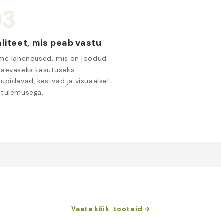
03
liteet, mis peab vastu
ime lahendused, mis on loodud
päevaseks kasutuseks —
tupidavad, kestvad ja visuaalselt
 tulemusega.
Vaata kõiki tooteid →