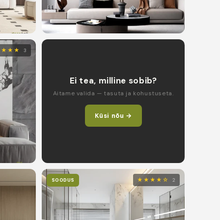
★★★★
3
Ei tea, milline sobib?
Aitame valida — tasuta ja kohustuseta.
Küsi nõu →
★★★★☆
SOODUS
2