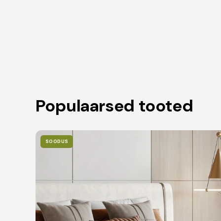
Populaarsed tooted
SOODUS