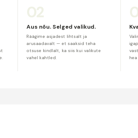
02
Aus nõu. Selged valikud.
Kva
Räägime asjadest lihtsalt ja
Val
arusaadavalt — et saaksid teha
iga
st
otsuse kindlalt, ka siis kui valikute
vas
e.
vahel kahtled.
hea