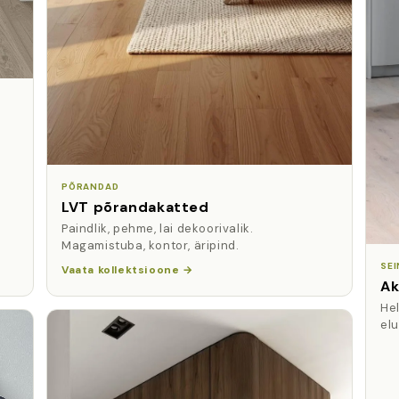
PÕRANDAD
LVT põrandakatted
Paindlik, pehme, lai dekoorivalik.
Magamistuba, kontor, äripind.
SE
Vaata kollektsioone →
Ak
Hel
elu