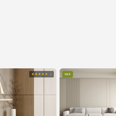
Tasuta · Kohustuseta · Vastame 1 tööpäevaga
★★★★★
2
UUS