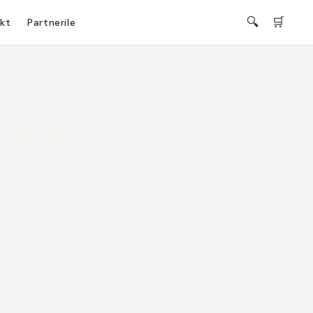
🔍
🛒
kt
Partnerile
ooted
ga.