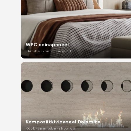
WPC seinapaneel
Elutuba · kontor · äripind
Komposiitkivipaneel Dolomite
Köök · vannituba · showroom