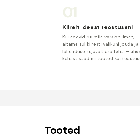
01
Kiirelt ideest teostuseni
Kui soovid ruumile värsket ilmet,
aitame sul kiiresti valikuni jõuda ja
lahenduse sujuvalt ära teha — ühe
kohast saad nii tooted kui teostus
Tooted