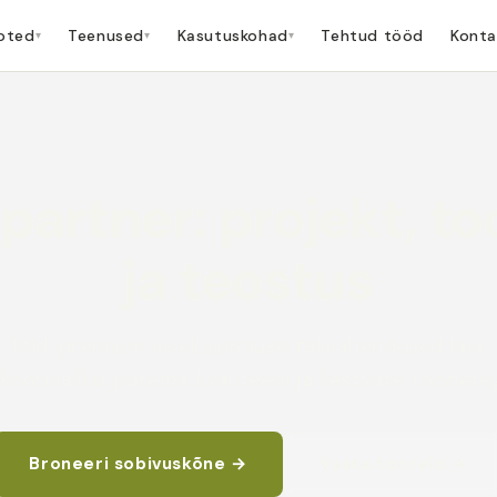
oted
Teenused
Kasutuskohad
Tehtud tööd
Konta
▾
▾
▾
partner: projekt, t
ja teostus
Mid-premium sisekujunduse täislahendused laia
koorivaliku, parema kvaliteedi ja kestvate toodete
Broneeri sobivuskõne →
Vaata tooteid →