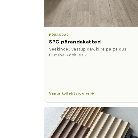
PÕRANDAD
SPC põrandakatted
Veekindel, vastupidav, kiire paigaldus.
Elutuba, köök, esik.
Vaata kollektsioone →