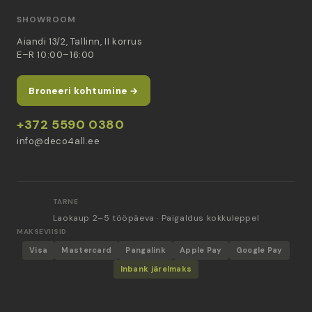
SHOWROOM
Aiandi 13/2, Tallinn, II korrus
E–R 10:00–16:00
Broneeri kohtumine →
+372 5590 0380
info@deco4all.ee
TARNE
Laokaup 2–5 tööpäeva · Paigaldus kokkuleppel
MAKSEVIISID
Visa
Mastercard
Pangalink
Apple Pay
Google Pay
Inbank järelmaks