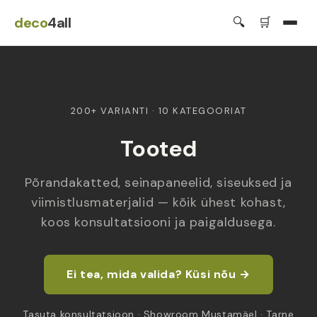
Jäta
sisu
deco
4all
🔍
🛒
vahele
200+ VARIANTI · 10 KATEGOORIAT
Tooted
Põrandakatted, seinapaneelid, siseuksed ja
viimistlusmaterjalid — kõik ühest kohast,
koos konsultatsiooni ja paigaldusega.
Ei tea, mida valida? Küsi nõu →
Tasuta konsultatsioon · Showroom Mustamäel · Tarne