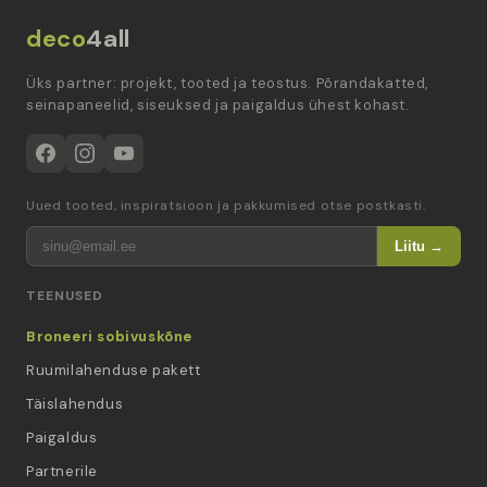
deco
4all
Üks partner: projekt, tooted ja teostus. Põrandakatted,
seinapaneelid, siseuksed ja paigaldus ühest kohast.
Uued tooted, inspiratsioon ja pakkumised otse postkasti.
Liitu →
TEENUSED
Broneeri sobivuskõne
Ruumilahenduse pakett
Täislahendus
Paigaldus
Partnerile