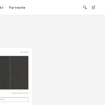
🔍
🛒
kt
Partnerile