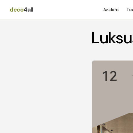
Jäta
sisu
deco
4all
Avaleht
To
vahele
Luksu