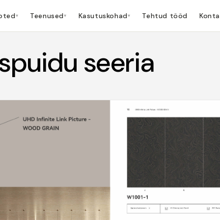
oted
Teenused
Kasutuskohad
Tehtud tööd
Konta
▾
▾
▾
spuidu seeria